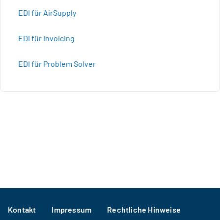
EDI für AirSupply
EDI für Invoicing
EDI für Problem Solver
Footer
Kontakt
Impressum
Rechtliche Hinweise