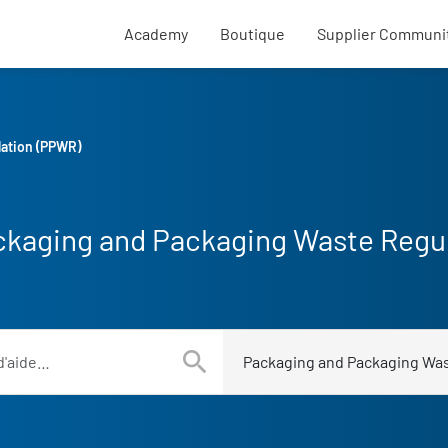
External SupplyOn links
Academy
Boutique
Supplier Communi
lation (PPWR)
ckaging and Packaging Waste Regu