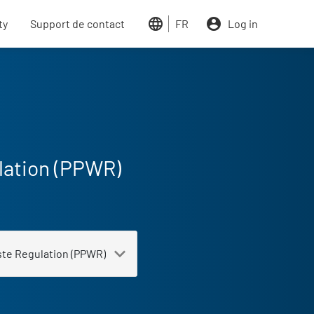
ty
Support de contact
FR
Log in
lation (PPWR)