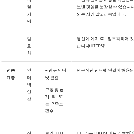
털
보낸 것임을 보장할 수 있습니다
서
되는 서명 알고리즘입니다.
명
암
_
통신이 이미 SSL 암호화되어 
호
습니다(HTTPS)!
화
전송
인
● 영구 인터
영구적인 인터넷 연결이 허용되
계층
터
넷 연결
넷
고정 및 공
연
개 URL 또
결
는 IP 주소
필수
전
보안 HTTP
HTTPS는 SSL(128비트 암호