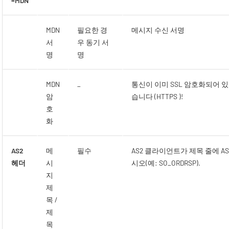
=MDN
MDN
필요한 경
메시지 수신 서명
서
우 동기 서
명
명
MDN
_
통신이 이미 SSL 암호화되어 
암
습니다 (HTTPS )!
호
화
AS2
메
필수
AS2 클라이언트가 제목 줄에 A
헤더
시
시오(예: SO_ORDRSP).
지
제
목 /
제
목