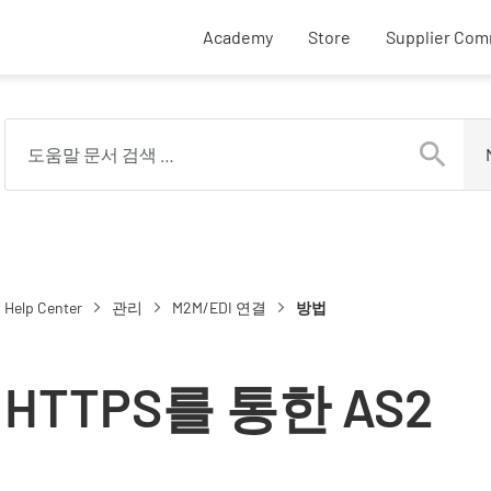
External SupplyOn li
Academy
Store
Supplier Com
Help Center
관리
M2M/EDI 연결
방법
HTTPS를 통한 AS2