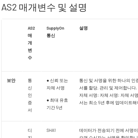
AS2 매개변수 및 설명
AS2
SupplyOn
설명
매
통신
개
변
수
보안
통
● 신뢰 또는
통신 및 서명을 위한 하나의 인
신
자체 서명
서를 할당, 관리 및 제어합니다.
인
자체 서명: 자체 서명: 자체 
● 최대 유효
증
서는 최소 5년 후에 업데이트해
기간 5년
서
디
SHA1
데이터가 전송되기 전에 서명이
지
으면 수신자는 서명을 확인합니