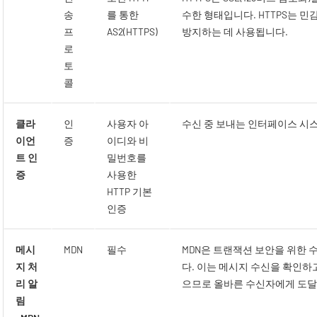
송
를 통한
수한 형태입니다. HTTPS는 민
프
AS2(HTTPS)
방지하는 데 사용됩니다.
로
토
콜
클라
인
사용자 아
수신 중 보내는 인터페이스 시스
이언
증
이디와 비
트 인
밀번호를
증
사용한
HTTP 기본
인증
메시
MDN
필수
MDN은 트랜잭션 보안을 위한 
지 처
다. 이는 메시지 수신을 확인하
리 알
으므로 올바른 수신자에게 도달
림