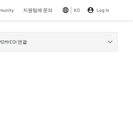
nks
munity
지원팀에 문의
KO
Log in