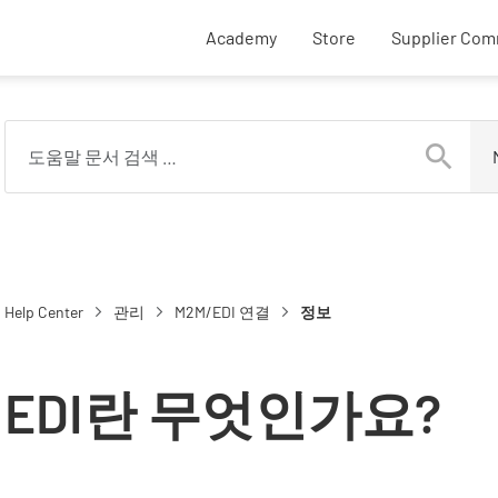
External SupplyOn li
Academy
Store
Supplier Com
Help Center
관리
M2M/EDI 연결
정보
EDI란 무엇인가요?