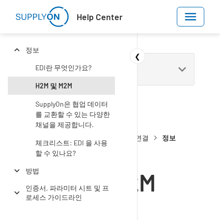
Skip to main content
Help Center
정보
❮
EDI란 무엇인가요?
H2M 및 M2M
SupplyOn은 협업 데이터
를 교환할 수 있는 다양한
채널을 제공합니다.
Help Center
관리
M2M/EDI 연결
정보
체크리스트: EDI 을 사용
할 수 있나요?
방법
H2M 및 M2M
인증서, 파라미터 시트 및 프
로세스 가이드라인