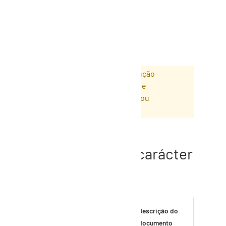
Invoicing
Nota: Este artigo é uma tradução
automática. A SupplyOn não se
responsabiliza pela exatidão ou
integridade da tradução.
Informações de carácter
geral
Documento
Descrição do
documento