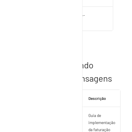
Guia de integração da
---
faturação eletrónica
Orientações do
processo, incluindo
exemplos de mensagens
Documento
Descrição
Guia de implementação da
Guia de
faturação eletrónica
implementação
da faturação