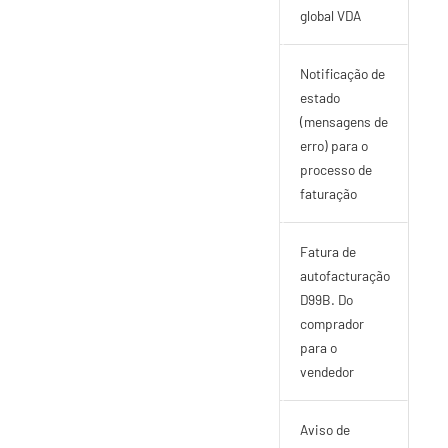
global VDA
SupplyOn APERAK D.15
Notificação de
estado
(mensagens de
erro) para o
processo de
faturação
SupplyOn_INVOIC_D99B_v1-6
Fatura de
autofacturação
D99B. Do
comprador
para o
vendedor
SupplyOn_REMADV_D03A_v1-2
Aviso de