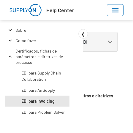
Skip to main content
Help Center
Sobre
❮
Como fazer
Certificados, fichas de
parâmetros e diretrizes de
processo
EDI para Supply Chain
Collaboration
Help Center
Administração
Ligação M2M / EDI
EDI para AirSupply
Certificados, fichas de parâmetros e diretrizes
EDI para Invoicing
de processo
EDI para Problem Solver
EDI para