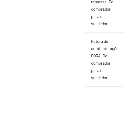
remessa. Do
comprador
para o
vendedor
SupplyOn_SBINVOIC_D03A_v1-
Fatura de
1
autofacturação
D03A. Do
comprador
para o
vendedor
Este artigo foi útil?
Sim
Não