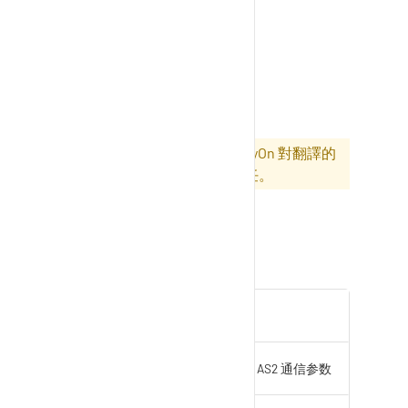
Problem
Solver
注：本文為機器翻譯。SupplyOn 對翻譯的
準確性或完整性不負任何責任。
一般信息
文件
说明
AS2 参数表
SupplyOn EDI AS2 通信参数