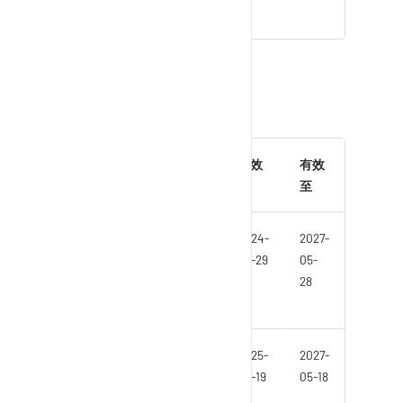
问题解决指南
接口说明
证书
协
文
环境
有效
有效
议
档
期
至
AS2
签
QAS
2024-
2027-
名
测试
05-29
05-
证
环境
28
书
AS2
签
PRD
2025-
2027-
名
生产
05-19
05-18
证
环境