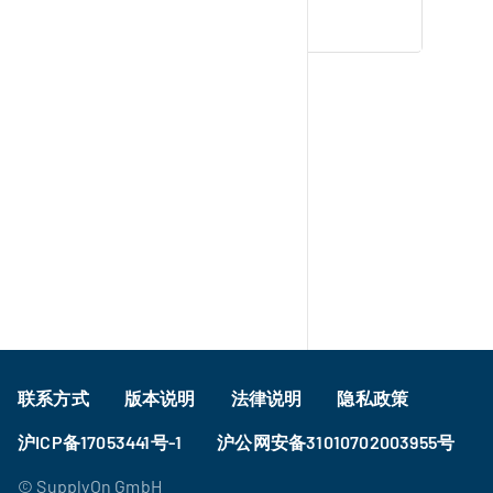
书
本文是否有帮助？
是的
不
Footer
联系方式
版本说明
法律说明
隐私政策
Footer Gov ZH
沪ICP备17053441号-1
沪公网安备31010702003955号
©
SupplyOn GmbH