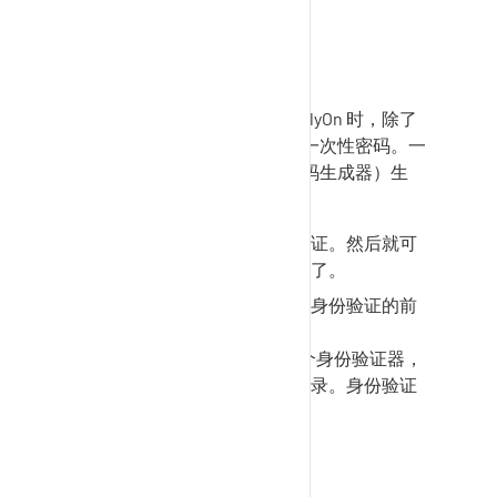
普通用户
通过双因素身份验证登录
SupplyOn
时，除了
用户名和密码外，还需要一个一次性密码。一
次性密码由验证器（一次性密码生成器）生
成。
首先需要激活双因素身份验证。然后就可
以使用双因素身份验证登录了。
以普通用户身份激活双因素身份验证的前
提条件
SupplyOn
用户必须安装一个身份验证器，
才能使用双因素身份验证登录。身份验证
器可以通过以下方式安装
浏览器插件
手机上的应用程序