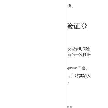
用户的双因素身份验证已激活。
使用双因素身份验证登
录
激活双因素身份验证后，每次登录时都会
应用。每次登录都需要输入新的一次性密
码。
使用用户 ID 和密码登录
SupplyOn
平台。
使用验证器创建一次性密码，并将其输入
一次性密码字段。单击登录。
您已登录
SupplyOn
。