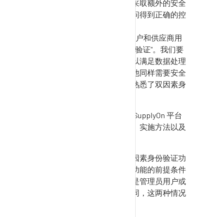
情况下，客户和供应商都需要采取额外的安全
措施，以确保对这些数据的访问得到正确的控
制和保护。
因此，
SupplyOn
门户网站为客户和供应商用
户的登录引入了新功能 "双因素验证"。我们要
求您为您的用户实施该功能，以满足数据处理
的安全要求。您可能已经从其他同样需要安全
访问的服务（如网上银行）中熟悉了双因素身
份验证过程。
在这里，您可以找到有关登录
SupplyOn
平台
的双因素身份验证功能的信息、实施方法以及
常见问题的答案。
在此门户中，您可以找到与双因素身份验证功
能相关的信息：为用户实施该功能的前提条件
以及实施步骤。如果您拥有的是管理员用户或
普通用户，这些步骤会有所不同，这两种情况
将在下面的小节中进行说明。