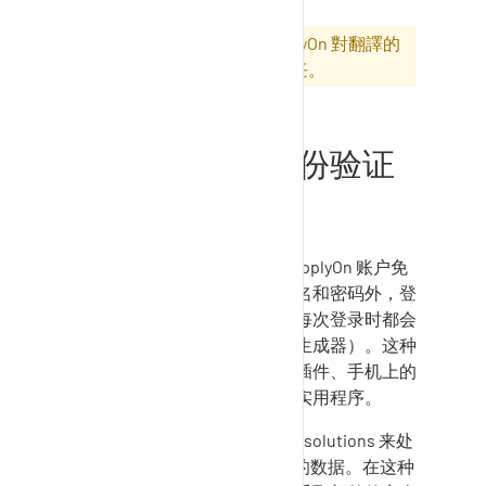
注：本文為機器翻譯。SupplyOn 對翻譯的
準確性或完整性不負任何責任。
什么是双因素身份验证
（2FA）？
双因素身份验证可保护您的
SupplyOn
账户免
遭未经授权的使用。除了用户名和密码外，登
录时还会使用一次性密码，您每次登录时都会
收到一个所谓的验证器（密码生成器）。这种
验证器可以是浏览器中的一个插件、手机上的
一个应用程序或电脑上的一个实用程序。
客户越来越多地使用
SupplyOn solutions
来处
理根据分类指南被列为 "机密 "的数据。在这种