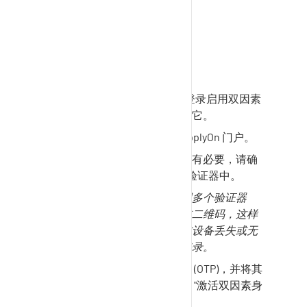
电脑上的实用程序
激活用户
SupplyOn
用户管理员为其登录启用双因素
身份验证后，用户必须激活它。
使用用户 ID 和密码登录
SupplyOn
门户。
使用验证器扫描二维码。如有必要，请确
认
SupplyOn
令牌已添加到验证器中。
提示：在此步骤中，请使用多个验证器
（例如手机和浏览器）扫描二维码，这样
您就有多个登录选择，以防设备丢失或无
法使用自己的笔记本电脑登录。
使用验证器创建一次性密码 (OTP)，并将其
输入一次性密码字段。点击 "激活双因素身
份验证"。