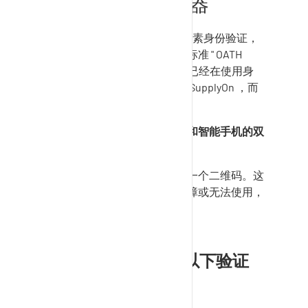
推荐的身份验证器
要在
SupplyOn
账户中使用双因素身份验证，
您可以选择任何基于流行技术标准 "
OATH
TOTP.
" 的身份验证器。如果您已经在使用身
份验证器，也可以使用它访问
SupplyOn
，而
不需要任何新软件。
我们的建议：同时激活浏览器和智能手机的双
因素身份验证。
为此，请扫描两部设备上的同一个二维码。这
样，即使其中一台设备出现故障或无法使用，
您也可以登录
SupplyOn
。
SupplyOn
推荐使用以下验证
器：