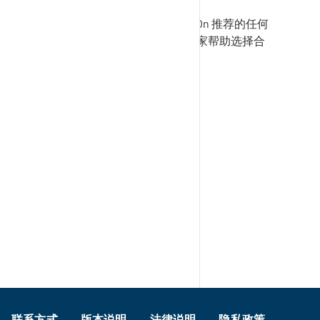
如果贵公司不允许使用
SupplyOn
推荐的任何
验证器，可以请贵公司的 IT 专家帮助选择合
适的验证器。
本文是否有帮助？
是的
不
Footer
联系方式
版本说明
法律说明
隐私政策