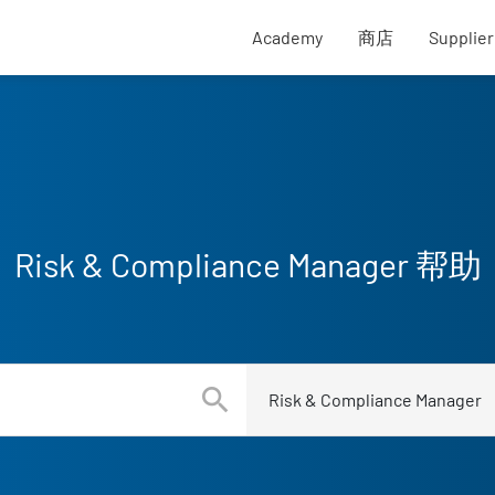
External SupplyO
Academy
商店
Supplie
Risk & Compliance Manager 帮助