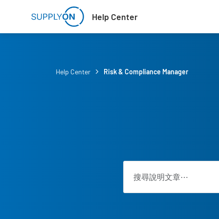
Skip to main content
Help Center
Help Center
Risk & Compliance Manager