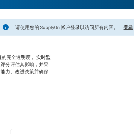
请使用您的 SupplyOn 帐户登录以访问所有内容。
登录
链的完全透明度
。
实时监
险评分评估其影响，并采
变能力、改进决策并确保