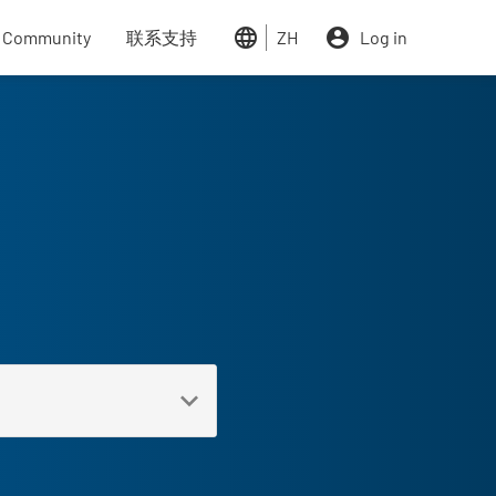
n links
r Community
联系支持
ZH
Log in