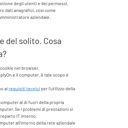
stione degli utenti e dei permessi.
oro dati anagrafici, così come
o amministratore aziendale.
 del solito. Cosa
a?
i cookie nel browser.
pplyOn
e il computer. A tale scopo è
no ai
requisiti tecnici
per l'utilizzo della
computer al di fuori della propria
puter. Se i problemi di prestazioni si
 reparto IT interno.
omputer all'interno della rete aziendale