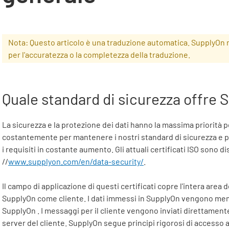
Nota: Questo articolo è una traduzione automatica. SupplyOn 
per l'accuratezza o la completezza della traduzione.
Quale standard di sicurezza offre
S
La sicurezza e la protezione dei dati hanno la massima priorità 
costantemente per mantenere i nostri standard di sicurezza e pe
i requisiti in costante aumento. Gli attuali certificati ISO sono d
//
www.supplyon.com/en/data-security/
.
Il campo di applicazione di questi certificati copre l'intera area 
SupplyOn
come cliente. I dati immessi in
SupplyOn
vengono memor
SupplyOn
. I messaggi per il cliente vengono inviati direttamen
server del cliente.
SupplyOn
segue principi rigorosi di accesso 