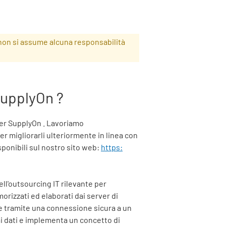
non si assume alcuna responsabilità
upplyOn
?
per
SupplyOn
. Lavoriamo
r migliorarli ulteriormente in linea con
isponibili sul nostro sito web:
https:
dell'outsourcing IT rilevante per
izzati ed elaborati dai server di
te tramite una connessione sicura a un
ai dati e implementa un concetto di