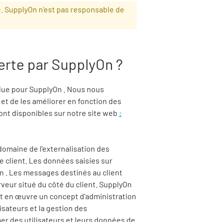
e. SupplyOn n'est pas responsable de
ferte par
SupplyOn
?
olue pour
SupplyOn
. Nous nous
t de les améliorer en fonction des
sont disponibles sur notre site web
:
domaine de l'externalisation des
e client. Les données saisies sur
On
. Les messages destinés au client
eur situé du côté du client.
SupplyOn
et en œuvre un concept d'administration
isateurs et la gestion des
mer des utilisateurs et leurs données de