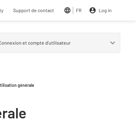
ty
Support de contact
FR
Log in
tilisation générale
érale