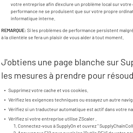
votre entreprise afin d'exclure un problème local sur votre
performance ne se produisent que sur votre propre ordinat
informatique interne.
REMARQUE:
Si les problèmes de performance persistent malgré 
à la clientèle se fera un plaisir de vous aider à tout moment.
J'obtiens une page blanche sur
Su
les mesures à prendre pour résou
Supprimez votre cache et vos cookies.
Vérifiez les exigences techniques ou essayez un autre navi
Vérifiez si un traducteur automatique est actif dans votre na
Vérifiez si votre entreprise utilise
ZScaler
.
Connectez-vous à
SupplyOn
et ouvrez "
SupplyChainCol
Appuyez sur F12 pour ouvrir les "Outils DEV" de votre na