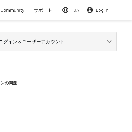
 links
r Community
サポート
JA
Log in
インの問題