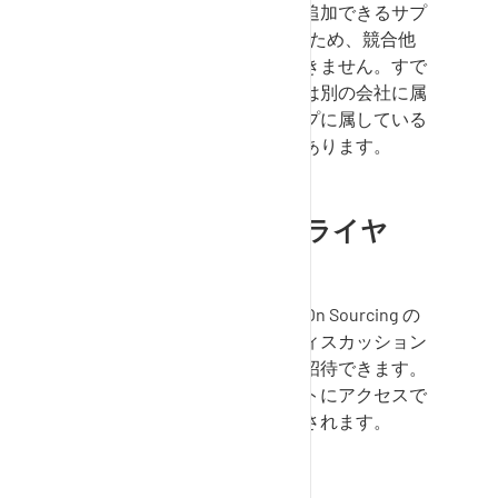
ります。ディスカッションに追加できるサプ
ライヤー企業は1社のみであるため、競合他
社を同時に招待することはできません。すで
に招待されているユーザーとは別の会社に属
しているが、同じ企業グループに属している
顧客担当者を招待する機会があります。
招待
Sourcing
(サプライヤ
ー）
サプライヤーとして、
SupplyOn Sourcing
の
リクエストにリンクされたディスカッション
に、自社、同僚、顧客企業を招待できます。
企業を招待すると、リクエストにアクセスで
きるすべてのユーザーが招待されます。