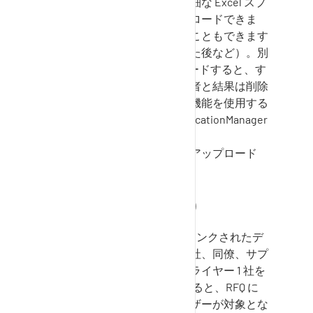
は要約され、結果とともに詳細な
Excel
スプ
レッドシートで個別にダウンロードできま
す。アップロードを繰り返すこともできます
（いくつかのエラーを修正した後など）。別
の
Excel
ファイルをアップロードすると、す
でにアップロードされた受信者と結果は削除
され、上書きされます。この機能を使用する
には、ロール "
SocialCommunicationManager
" が必要です。
受信者リストテンプレートのアップロード
で
Sourcing
(顧客用)
SupplyOn Sourcing
の RFQ にリンクされたデ
ィスカッションに、自分の会社、同僚、サプ
ライヤーの顧客担当者、サプライヤー 1 社を
招待できます。 会社を招待すると、RFQ に
アクセスできるすべてのユーザーが対象とな