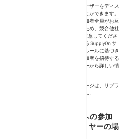
顧客企業やサプライヤーのユーザーをディス
カッションの参加者にすることができます。
ヒント
ディスカッションの参加者全員がお互
いの返信を見ることができるため、競合他社
をE-Mailで招待しないように注意してくださ
い。受信者の追加は、使用する
SupplyOn
サ
ービスによって異なる特定のルールに基づき
ます。ディスカッションに参加者を招待する
方法については、左のメニューから詳しい情
報を得ることができます。
注：
取引に関係のないメッセージは、サプラ
イヤー企業では作成できません。
ディスカッションへの参加
者の追加（サプライヤーの場
合）