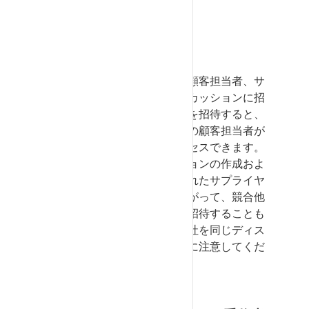
受信者を個別に選択
自分の同僚、サプライヤーの顧客担当者、サ
プライヤー企業を単独ディスカッションに招
待できます。サプライヤ企業を招待すると、
そのサプライヤ企業のすべての顧客担当者が
このディスカッションにアクセスできます。
スタンドアロンディスカッションの作成およ
び送信プロセスでは、招待されたサプライヤ
企業は検証されません。したがって、競合他
社を同じディスカッションに招待することも
可能です。意図せずに競合他社を同じディス
カッションに招待しないように注意してくだ
さい。