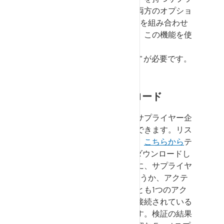
イヤー会社を選択できます。両方のオプショ
ン（
SupplyOn
サービスと国）を組み合わせ
ると、受信者の数が減ります。この機能を使
用するには、ロール "
SocialCommunicationManager
" が必要です。
受信者リストのアップロード
ディスカッションを受け取るサプライヤー企
業のリストを提供することができます。リス
トのファイル形式については、
こちらから
テ
ンプレート
Excel
ファイルをダウンロードし
てください。アップロード中に、サプライヤ
ー企業が
SupplyOn
で既知かどうか、アクテ
ィブかどうか、貴社と少なくとも1つのアク
ティブなビジネスサービスが接続されている
かどうかの検証が実行されます。検証の結果