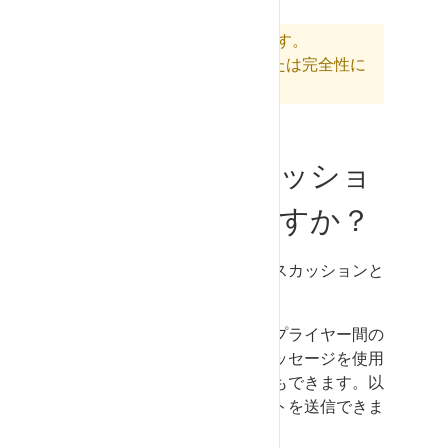
注意: この記事は機械翻訳です。
SupplyOnは翻訳の正確性または完全性に
ついて責任を負いません。
通知とディスカッショ
ンの違いは何ですか？
ニュース」エリアには、ディスカッションと
通知があります。
ディスカッションは
顧客とサプライヤー間の
会話を表示します。また、メッセージを使用
して社内の同僚に伝えることもできます。以
下のトピックについてコメントを送信できま
す：