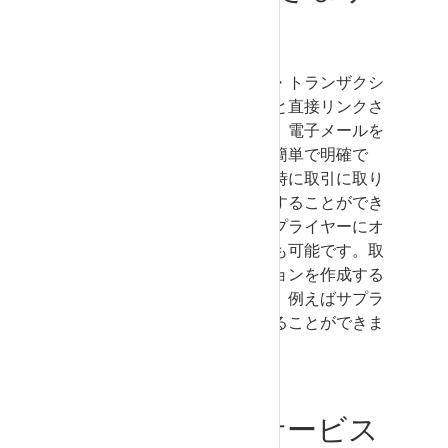
か？
ディスカッションはビジネス・トランザクシ
ョン（見積依頼や苦情など）と直接リンクさ
せることができます。これは、電子メールを
使用した説明よりもはるかに簡単で明確で
す。このように、同僚は、同時に取引に取り
組んでいる場合、簡単に協力することができ
ます。また、関与しているサプライヤーにオ
ファーの手直しを求めることも可能です。取
引から独立したディスカッションを作成する
こともできます。これにより、例えばサプラ
イヤーから一般的な情報を得ることができま
す。
SupplyOn
どのサービス