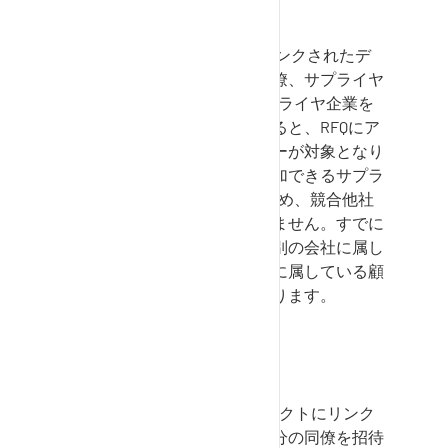
Sourcing
RFQ
SupplyOn Sourcing
のRFQにリンクされたデ
ィスカッションに、自社、同僚、サプライヤ
の顧客担当者、最大1社のサプライヤ企業を
招待できます。企業を招待すると、RFQにア
クセスできるすべてのユーザーが対象となり
ます。ディスカッションに追加できるサプラ
イヤー企業は1社のみであるため、競合他社
を同時に招待することはできません。すでに
招待されているユーザーとは別の会社に属し
ているが、同じ企業グループに属している顧
客担当者を招待する機会があります。
Sourcing
プロジェクト
SupplyOn Sourcing
のプロジェクトにリンク
されたディスカッションに自分の同僚を招待