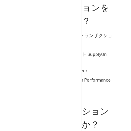
がディスカッションを
含んでいますか？
ディスカッションは、以下のトランザクショ
ンに添付できます：
見積もり依頼とプロジェクト
SupplyOn
Sourcing
苦情
SupplyOn Problem Solver
サプライヤー評価
SupplyOn Performance
Monitor
誰がディスカッション
に参加できますか？