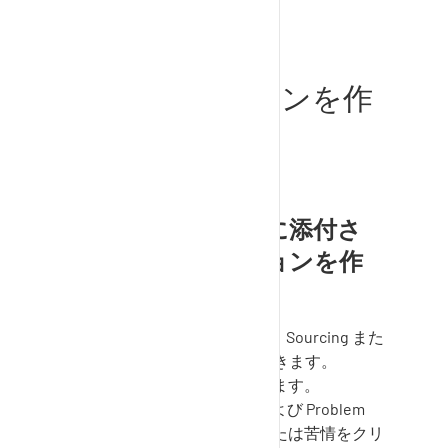
ッションに追加されます。
ディスカッションを作
成するには？
トランザクションに添付さ
れたディスカッションを作
成する：
SupplyOn
-サービス（例：
Sourcing
また
は
Problem Solver
）を開きます。
トランザクションを開きます。
SupplyOn Sourcing
および
Problem
Solver
: リクエストまたは苦情をクリ