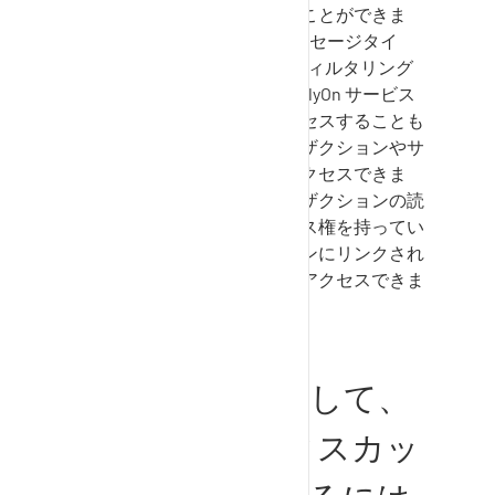
スカッションの量を制限することができま
す。
SupplyOn
サービス、メッセージタイ
プ、既読/未読メッセージでフィルタリング
できます。また、特定の
SupplyOn
サービス
からディスカッションにアクセスすることも
できます。たとえば、トランザクションやサ
ービスの最初のページからアクセスできま
す。あなたのユーザがトランザクションの読
み取りまたは書き込みアクセス権を持ってい
る場合、このトランザクションにリンクされ
ているディスカッションにもアクセスできま
す。
サプライヤーとして、
SupplyOn
でディスカッ