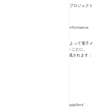
顧客からの見積もり依頼とプロジェクト
Sourcing
からの苦情
Problem Solver
からのサプライヤー評価
Performance
Monitor
通知は
、
SupplyOn
サービスによって電子メ
ール通知が送信されたイベントごとに、
SupplyOn
によって自動的に作成されます：
Business Directory
Document Management
Performance Monitor
Problem Solver
Sourcing
User management
そして
suppliers'
rollout