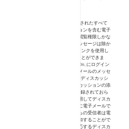
か？
SupplyOn
経由であなたに送信されたすべて
のメッセージのディスカッションを含む電子
メールが届きます。ただし、閲覧権限しかな
いリクエストに添付されたメッセージは除か
れます。Eメールに含まれるリンクを使用し
て、Eメールで直接回答することができま
す。そのため、事前に
SupplyOn.
にログイン
する必要はありません。電子メールのメッセ
ージは、
SupplyOn
の対応するディスカッシ
ョンに追加されます。ディスカッションの添
付ファイルは、
SupplyOn
に登録されておら
ず、電子メールアドレスを使用してディスカ
ッションに追加された受信者に電子メールで
送信されます。さらに、これらの受信者は電
子メールで添付ファイルを追加することがで
きます。添付ファイルは、対応するディスカ