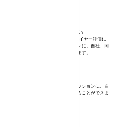
Performance Monitor
サプライヤーとして、
SupplyOn
Performance Monitor
のサプライヤー評価に
リンクされたディスカッションに、自社、同
僚、個人ユーザーを招待できます。
Problem Solver
の苦情にリンクしたディスカッションに、自
社、同僚、顧客企業を招待することができま
す。
SupplyOn Problem Solver
.