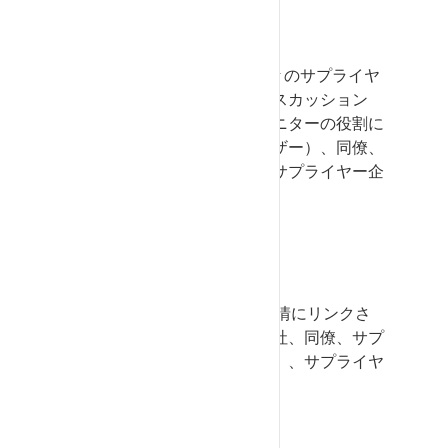
Performance Monitor
SupplyOn Performance Monitor
のサプライヤ
ー評価にリンクしているディスカッション
に、自社（パフォーマンスモニターの役割に
アクセスできるすべてのユーザー）、同僚、
サプライヤーの顧客担当者、サプライヤー企
業を招待できます。
Problem Solver
SupplyOn Problem Solver
の苦情にリンクさ
れたディスカッションに、自社、同僚、サプ
ライヤの担当者（顧客責任者）、サプライヤ
企業を招待できます。