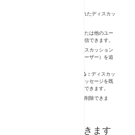
以下の機能は、すでに作成されたディスカッ
ションで使用できます：
返信：
自分のメッセージまたは他のユー
ザーからのメッセージに返信できます。
受信者の追加：
既存のディスカッション
に受信者（企業ではなくユーザー）を追
加できます。
既読/未読としてマークする：
ディスカッ
ション全体または個々のメッセージを既
読または未読としてマークできます。
削除：
個々のメッセージを削除できま
す。
メール通知は届きます