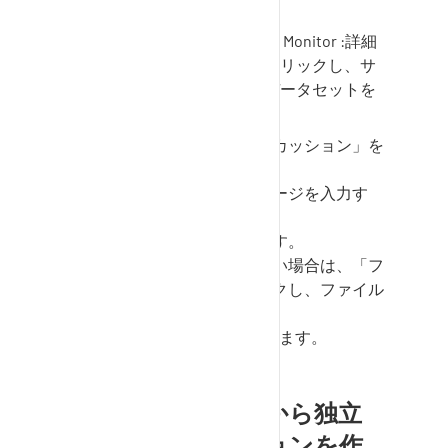
ックします。
SupplyOn Performance Monitor
:詳細
情報」欄のリンクをクリックし、サ
プライヤー評価内のデータセットを
選択する。
取引内のリンク「ディスカッション」を
クリックする。
メッセージ」欄にメッセージを入力す
る。
必要な受信者を追加します。
添付ファイルを追加したい場合は、「フ
ァイルを添付」をクリックし、ファイル
を選択します。
送信 "ボタンをクリックします。
トランザクションから独立
したディスカッションを作