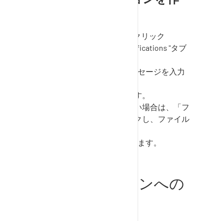
成する：
My
SupplyOn
"メニューをクリック
し、"Discussions and notifications "タブ
を選択します。
メッセージ "エリアにメッセージを入力
する。
必要な受信者を追加します。
添付ファイルを追加したい場合は、「フ
ァイルを添付」をクリックし、ファイル
を選択します。
送信 "ボタンをクリックします。
ディスカッションへの
受信者の追加