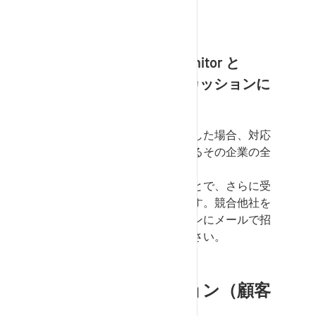
することができます。
ヒント
Performance Monitor
と
Problem Solver
ディスカッションに
関するヒントです：
サプライヤー企業全体を招待した場合、対応
するプロセスにアクセスできるその企業の全
ユーザーが対象となります。
メールアドレスを入力することで、さらに受
信者を追加することもできます。競合他社を
不用意に同じディスカッションにメールで招
待しないように注意してください。
単独ディスカッション（顧客
向け）