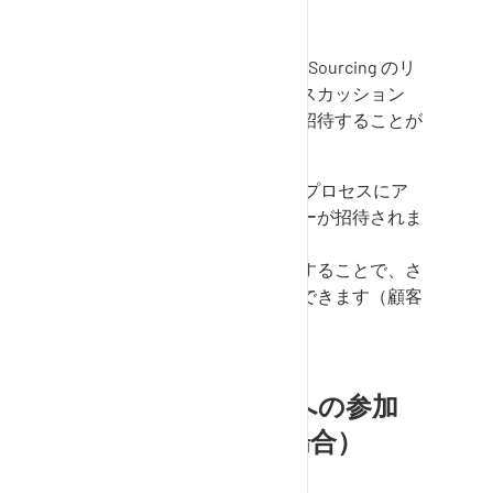
Sourcing
サプライヤとして、
SupplyOn Sourcing
のリ
クエストにリンクされたディスカッション
に、自社、同僚、顧客企業を招待することが
できます。
ヒント：
自社を招待すると、プロセスにア
クセスできるすべてのユーザーが招待されま
す。
また、メールアドレスを入力することで、さ
らに受信者を追加することもできます（顧客
のユーザーなど）。
ディスカッションへの参加
者の追加（顧客の場合）