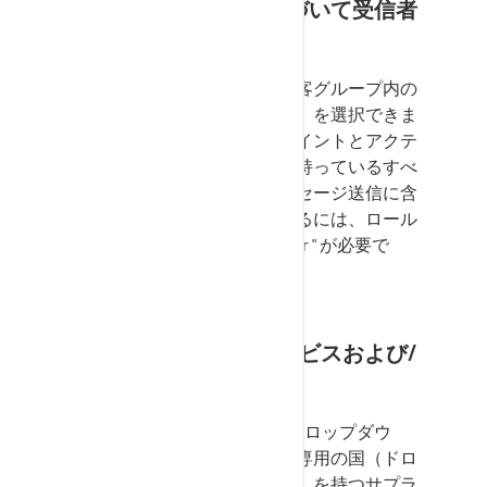
工場への割り当てに基づいて受信者
を選択する
受信者を定義するために、顧客グループ内の
コントロールポイント（工場）を選択できま
す。選択したコントロールポイントとアクテ
ィブなネットワークリンクを持っているすべ
てのサプライヤー企業がメッセージ送信に含
まれます。この機能を使用するには、ロール
"
SocialCommunicationManager
" が必要で
す。
選択項目
SupplyOn
サービスおよび/
または国
専用の
SupplyOn
サービス（ドロップダウ
ン・リストから選択）または専用の国（ドロ
ップダウン・リストから選択）を持つサプラ