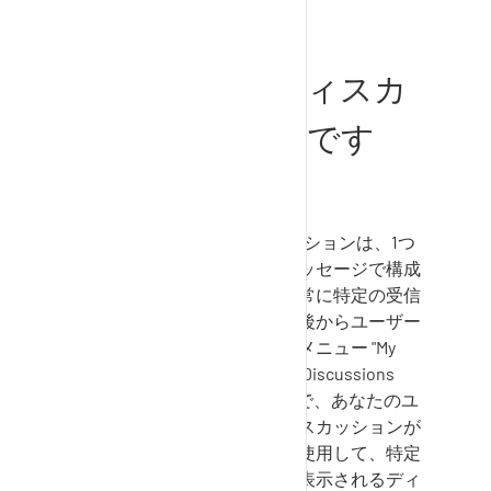
メッセージ、ディスカ
ッションとは何です
か？
SupplyOn
におけるディスカッションは、1つ
のトピックに関する複数のメッセージで構成
される。ディスカッションは常に特定の受信
者リストに向けられており、後からユーザー
を追加することができます。メニュー "My
SupplyOn
"の "Discussions "と "Discussions
and notifications "フィルターで、あなたのユ
ーザーに見えるすべてのディスカッションが
表示されます。フィルターを使用して、特定
のメッセージを検索したり、表示されるディ